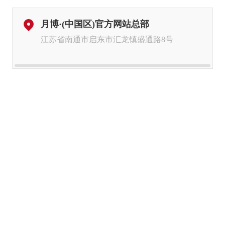
月博·(中国区)官方网站总部
江苏省南通市启东市汇龙镇盛通路8号