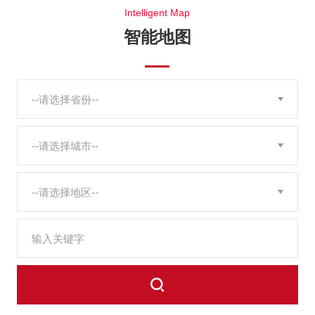
联系月博
Intelligent Map
智能地图