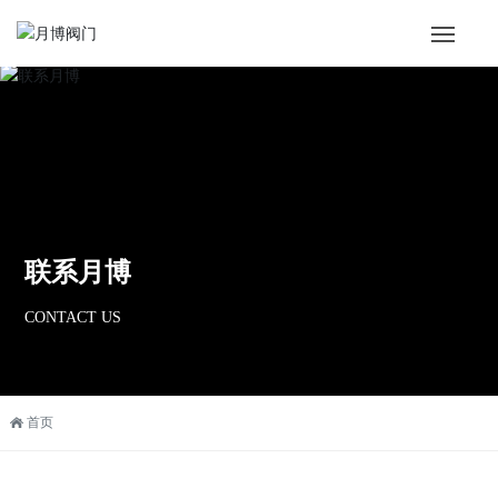
月博
首页
关于月博
产品与服务
联系月博
行业应用
CONTACT US
新闻资讯
投资者关系
首页
加入月博